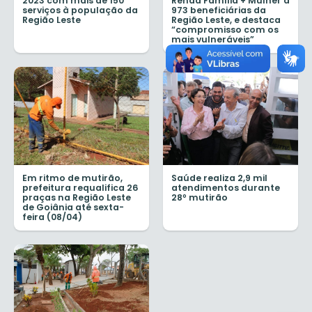
2023 com mais de 150
Renda Família + Mulher a
serviços à população da
973 beneficiárias da
Região Leste
Região Leste, e destaca
“compromisso com os
mais vulneráveis”
Em ritmo de mutirão,
Saúde realiza 2,9 mil
prefeitura requalifica 26
atendimentos durante
praças na Região Leste
28º mutirão
de Goiânia até sexta-
feira (08/04)