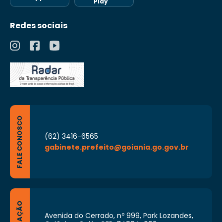
Play
Redes sociais
FALE CONOSCO
(62) 3416-6565
gabinete.prefeito@goiania.go.gov.br
Avenida do Cerrado, nº 999, Park Lozandes,