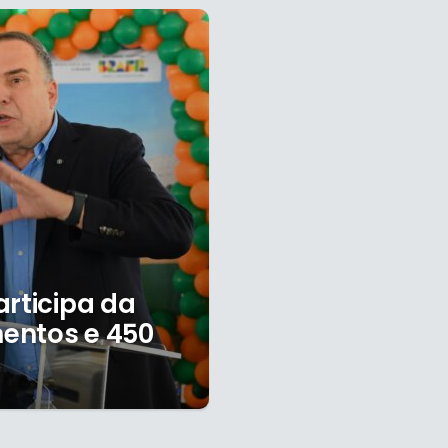
articipa da
entos e 450