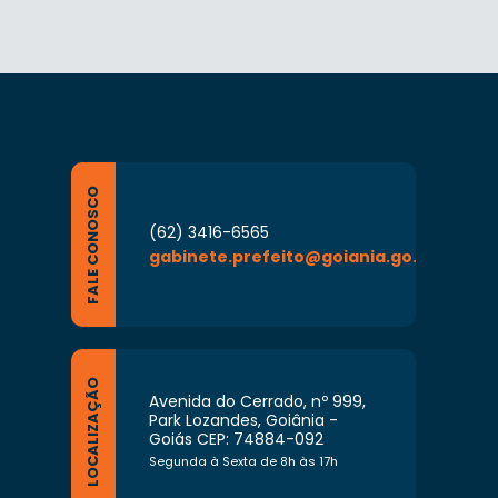
FALE CONOSCO
(62) 3416-6565
gabinete.prefeito@goiania.go.gov.br
LOCALIZAÇÃO
Avenida do Cerrado, nº 999,
Park Lozandes, Goiânia -
Goiás CEP: 74884-092
Segunda à Sexta de 8h às 17h