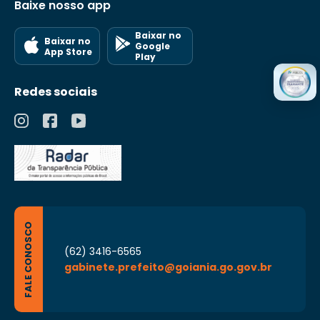
Baixe nosso app
Baixar no
Baixar no
Google
App Store
Play
Redes sociais
FALE CONOSCO
(62) 3416-6565
gabinete.prefeito@goiania.go.gov.br