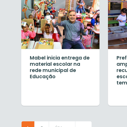
Mabel inicia entrega de
Pref
material escolar na
amp
rede municipal de
rec
Educação
esc
tem