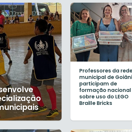
Professores da red
municipal de Goiân
participam de
esenvolve
formação nacional
ecialização
sobre uso do LEGO
Braille Bricks
municipais