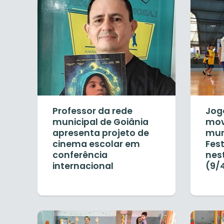
Professor da rede
Jog
municipal de Goiânia
mov
apresenta projeto de
mun
cinema escolar em
Fes
conferência
nes
internacional
(9/