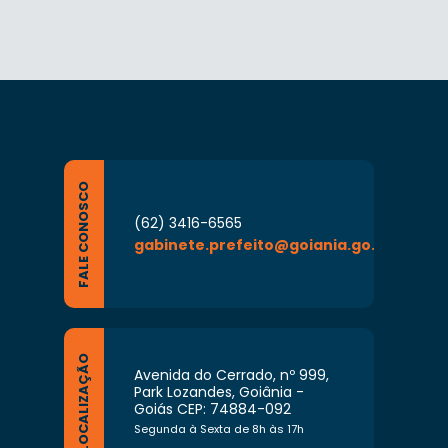
FALE CONOSCO
(62) 3416-6565
gabinete.prefeito@goiania.go.gov.br
LOCALIZAÇÃO
Avenida do Cerrado, nº 999,
Park Lozandes, Goiânia -
Goiás CEP: 74884-092
Segunda à Sexta de 8h às 17h