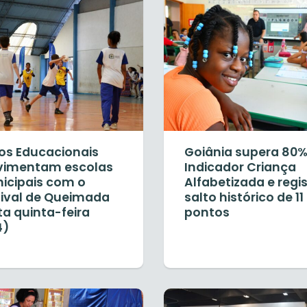
os Educacionais
Goiânia supera 80%
imentam escolas
Indicador Criança
icipais com o
Alfabetizada e regi
tival de Queimada
salto histórico de 11
ta quinta-feira
pontos
4)