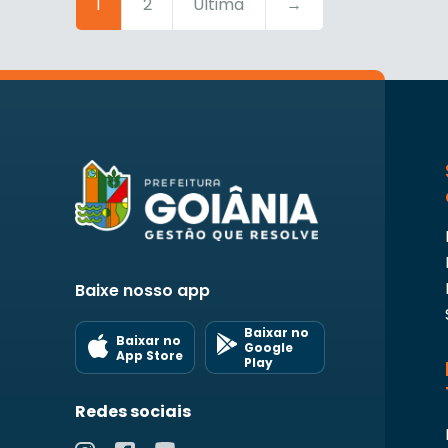
1
2
Última
→
Baixe nosso app
Baixar no
Baixar no
Google
App Store
Play
Redes sociais