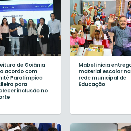
eitura de Goiânia
Mabel inicia entreg
ma acordo com
material escolar na
itê Paralímpico
rede municipal de
ileiro para
Educação
alecer inclusão no
orte