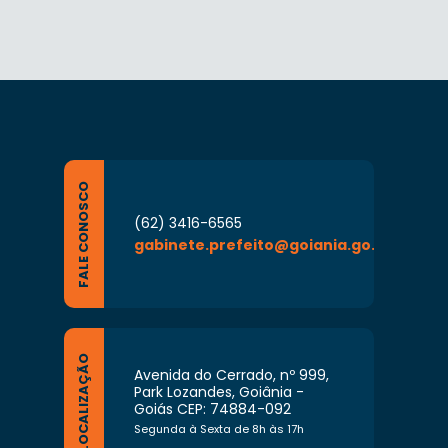
FALE CONOSCO
(62) 3416-6565
gabinete.prefeito@goiania.go.gov.br
LOCALIZAÇÃO
Avenida do Cerrado, nº 999,
Park Lozandes, Goiânia -
Goiás CEP: 74884-092
Segunda à Sexta de 8h às 17h