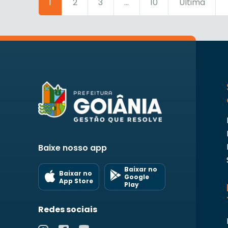
1
2
3
...
10
Última
Baixe nosso app
Baixar no
Baixar no
Google
App Store
Play
Redes sociais