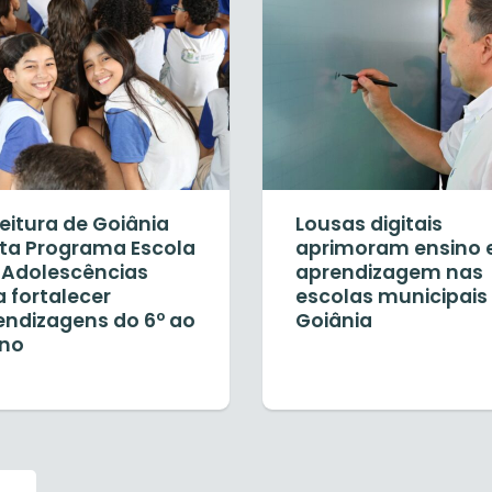
eitura de Goiânia
Lousas digitais
ta Programa Escola
aprimoram ensino 
 Adolescências
aprendizagem nas
 fortalecer
escolas municipais
endizagens do 6º ao
Goiânia
ano