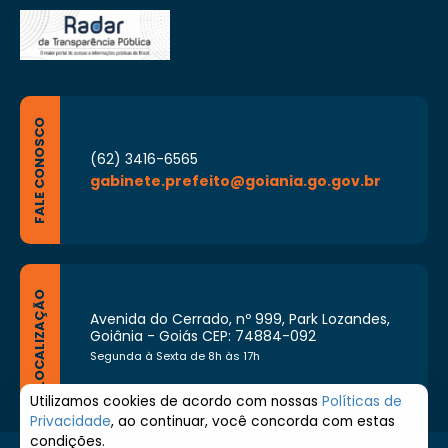
FALE CONOSCO
(62) 3416-6565
gabinete.prefeito@goiania.go.gov.br
LOCALIZAÇÃO
Avenida do Cerrado, nº 999, Park Lozandes,
Goiânia - Goiás CEP: 74884-092
Segunda à Sexta de 8h às 17h
Utilizamos cookies de acordo com nossas
Políticas de
Privacidade
, ao continuar, você concorda com estas
condições.