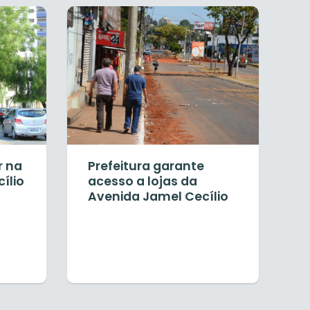
r na
Prefeitura garante
ílio
acesso a lojas da
Avenida Jamel Cecílio