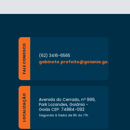
FALE CONOSCO
(62) 3416-6565
gabinete.prefeito@goiania.go.gov.br
LOCALIZAÇÃO
Avenida do Cerrado, nº 999,
Park Lozandes, Goiânia -
Goiás CEP: 74884-092
Segunda à Sexta de 8h às 17h