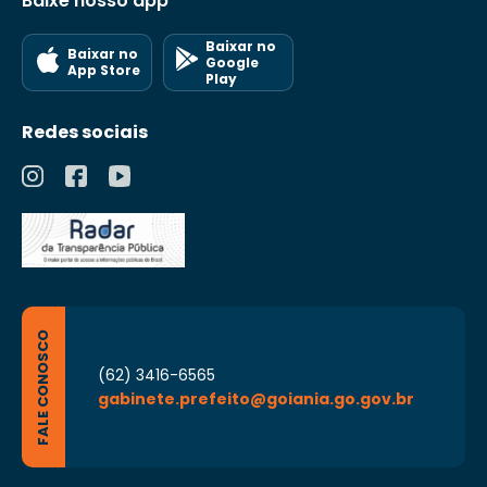
Baixe nosso app
Baixar no
Baixar no
Google
App Store
Play
Redes sociais
FALE CONOSCO
(62) 3416-6565
gabinete.prefeito@goiania.go.gov.br