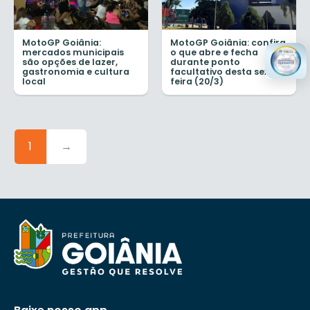
MotoGP Goiânia:
MotoGP Goiânia: confira
mercados municipais
o que abre e fecha
são opções de lazer,
durante ponto
gastronomia e cultura
facultativo desta sexta-
local
feira (20/3)
1
→