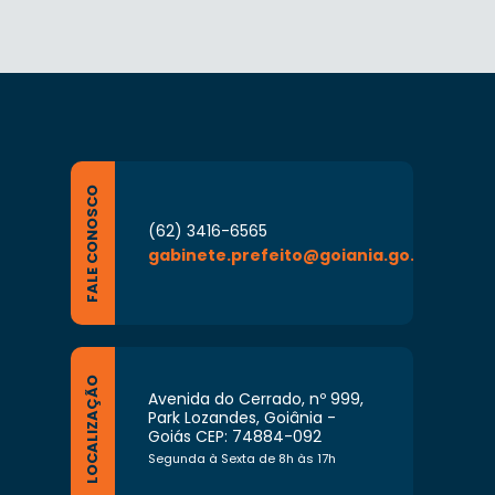
FALE CONOSCO
(62) 3416-6565
gabinete.prefeito@goiania.go.gov.br
LOCALIZAÇÃO
Avenida do Cerrado, nº 999,
Park Lozandes, Goiânia -
Goiás CEP: 74884-092
Segunda à Sexta de 8h às 17h