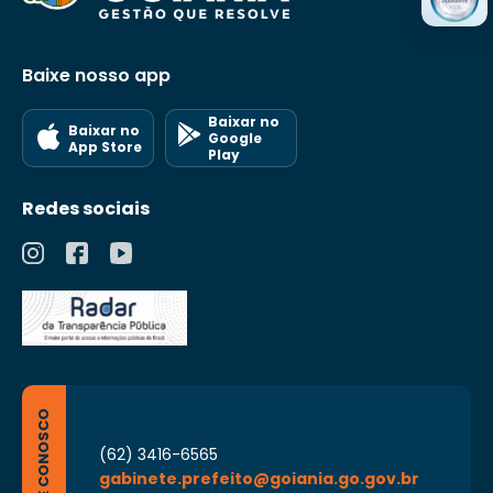
Baixe nosso app
Baixar no
Baixar no
Google
App Store
Play
Redes sociais
FALE CONOSCO
(62) 3416-6565
gabinete.prefeito@goiania.go.gov.br