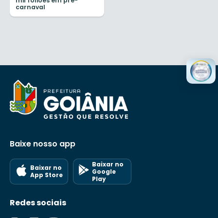
mil foliões em pré-
carnaval
Baixe nosso app
Baixar no
Baixar no
Google
App Store
Play
Redes sociais