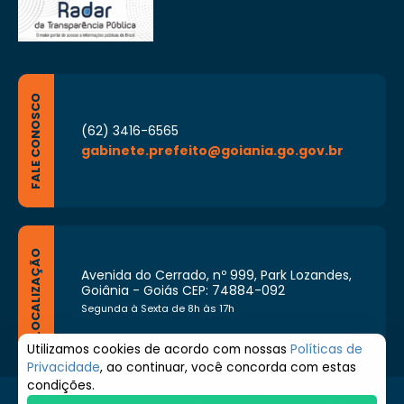
FALE CONOSCO
(62) 3416-6565
gabinete.prefeito@goiania.go.gov.br
LOCALIZAÇÃO
Avenida do Cerrado, nº 999, Park Lozandes,
Goiânia - Goiás CEP: 74884-092
Segunda à Sexta de 8h às 17h
Utilizamos cookies de acordo com nossas
Políticas de
Privacidade
, ao continuar, você concorda com estas
condições.
© 2026 Prefeitura de Goiânia. Todos os direitos