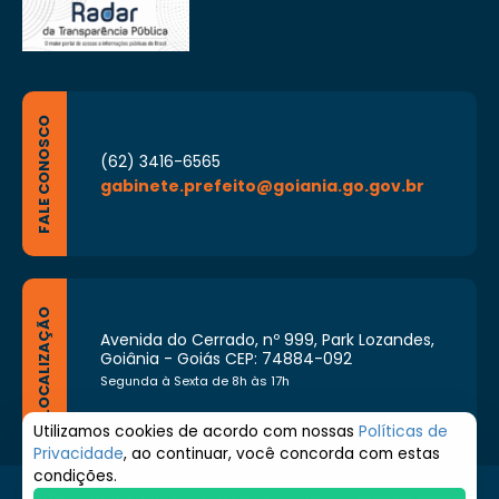
FALE CONOSCO
(62) 3416-6565
gabinete.prefeito@goiania.go.gov.br
LOCALIZAÇÃO
Avenida do Cerrado, nº 999, Park Lozandes,
Goiânia - Goiás CEP: 74884-092
Segunda à Sexta de 8h às 17h
Utilizamos cookies de acordo com nossas
Políticas de
Privacidade
, ao continuar, você concorda com estas
condições.
© 2026 Prefeitura de Goiânia. Todos os direitos