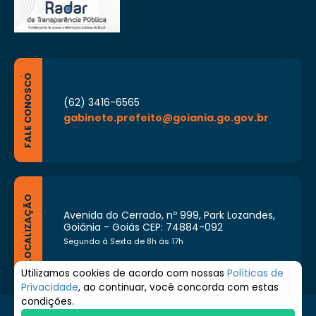
FALE CONOSCO
(62) 3416-6565
gabinete.prefeito@goiania.go.gov.br
LOCALIZAÇÃO
Avenida do Cerrado, nº 999, Park Lozandes,
Goiânia - Goiás CEP: 74884-092
Segunda à Sexta de 8h às 17h
Utilizamos cookies de acordo com nossas
Políticas de
Privacidade
, ao continuar, você concorda com estas
condições.
© 2026 Prefeitura de Goiânia. Todos os direitos