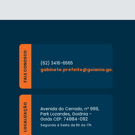
FALE CONOSCO
(62) 3416-6565
gabinete.prefeito@goiania.go.gov.br
LOCALIZAÇÃO
Avenida do Cerrado, nº 999,
Park Lozandes, Goiânia -
Goiás CEP: 74884-092
Segunda à Sexta de 8h às 17h