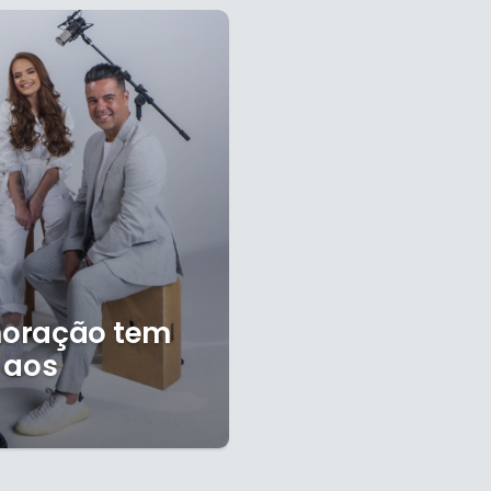
moração tem
 aos