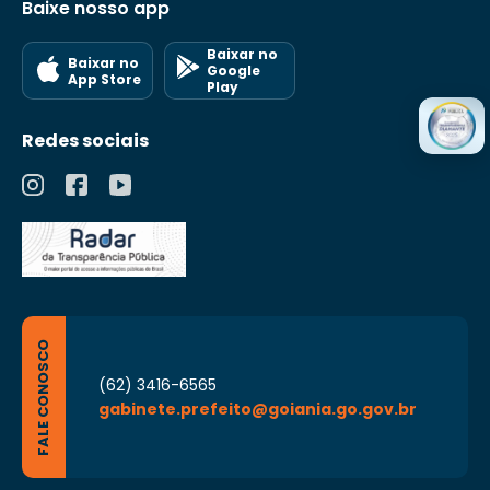
Baixe nosso app
Baixar no
Baixar no
Google
App Store
Play
Redes sociais
FALE CONOSCO
(62) 3416-6565
gabinete.prefeito@goiania.go.gov.br