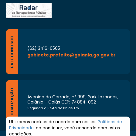
FALE CONOSCO
(62) 3416-6565
gabinete.prefeito@goiania.go.gov.br
LOCALIZAÇÃO
Avenida do Cerrado, nº 999, Park Lozandes,
Goiânia - Goiás CEP: 74884-092
Segunda à Sexta de 8h às 17h
Utilizamos cookies de acordo com nossas
Políticas de
Privacidade
, ao continuar, você concorda com estas
condições.