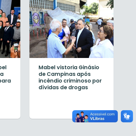
bel
Mabel vistoria Ginásio
ma
de Campinas após
para
incêndio criminoso por
dívidas de drogas