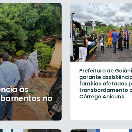
Prefeitura de Goiân
garante assistênci
famílias afetadas 
ência às
transbordamento 
sabamentos no
Córrego Anicuns