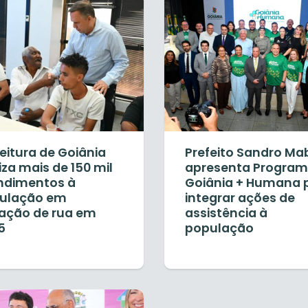
eitura de Goiânia
Prefeito Sandro Ma
iza mais de 150 mil
apresenta Progra
ndimentos à
Goiânia + Humana 
ulação em
integrar ações de
uação de rua em
assistência à
5
população