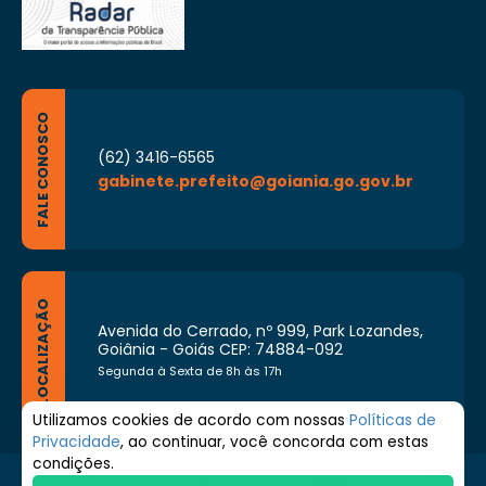
FALE CONOSCO
(62) 3416-6565
gabinete.prefeito@goiania.go.gov.br
LOCALIZAÇÃO
Avenida do Cerrado, nº 999, Park Lozandes,
Goiânia - Goiás CEP: 74884-092
Segunda à Sexta de 8h às 17h
Utilizamos cookies de acordo com nossas
Políticas de
Privacidade
, ao continuar, você concorda com estas
condições.
© 2026 Prefeitura de Goiânia. Todos os direitos