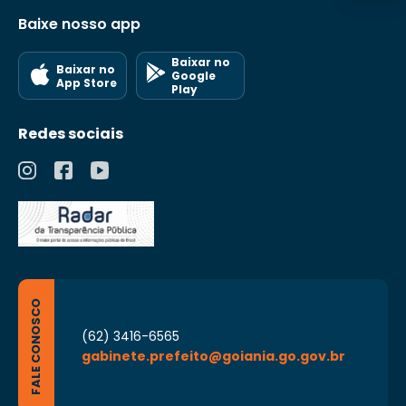
Baixe nosso app
Baixar no
Baixar no
Google
App Store
Play
Redes sociais
FALE CONOSCO
(62) 3416-6565
gabinete.prefeito@goiania.go.gov.br