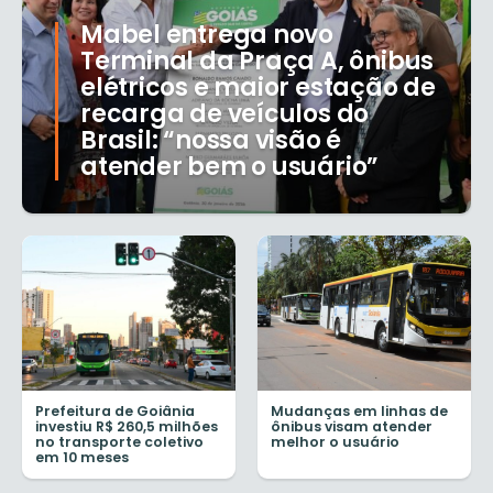
Mabel entrega novo
Terminal da Praça A, ônibus
elétricos e maior estação de
recarga de veículos do
Brasil: “nossa visão é
atender bem o usuário”
Prefeitura de Goiânia
Mudanças em linhas de
investiu R$ 260,5 milhões
ônibus visam atender
no transporte coletivo
melhor o usuário
em 10 meses