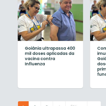
Goiânia ultrapassa 400
Com
mil doses aplicadas da
imu
vacina contra
Goiâ
Influenza
dos
pri
fun