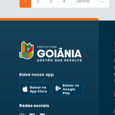
1
2
3
4
Última
→
Baixe nosso app
Baixar no
Baixar no
Google
App Store
Play
Redes sociais