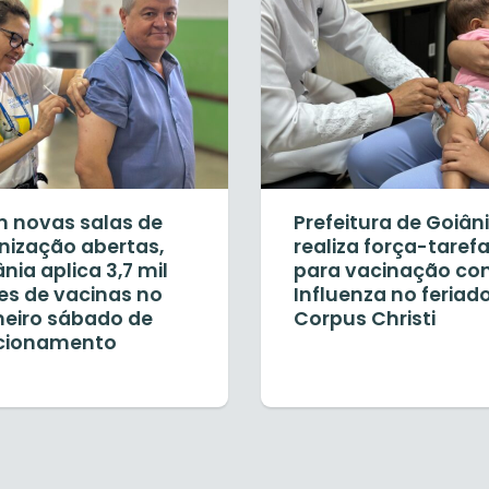
 novas salas de
Prefeitura de Goiân
nização abertas,
realiza força-taref
nia aplica 3,7 mil
para vacinação co
es de vacinas no
Influenza no feriad
meiro sábado de
Corpus Christi
cionamento