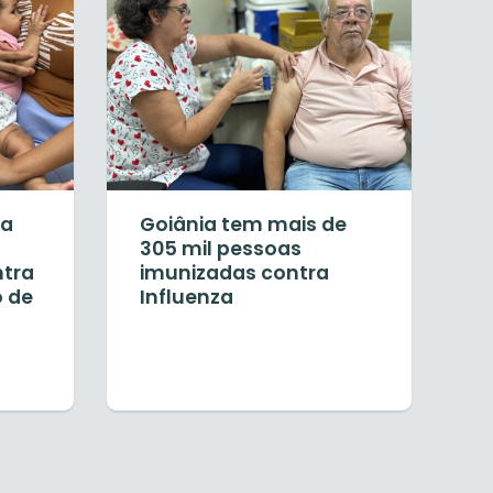
ia
Goiânia tem mais de
a
305 mil pessoas
ntra
imunizadas contra
o de
Influenza