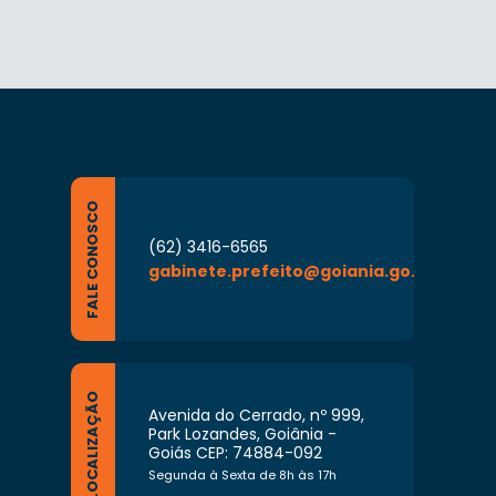
FALE CONOSCO
(62) 3416-6565
gabinete.prefeito@goiania.go.gov.br
LOCALIZAÇÃO
Avenida do Cerrado, nº 999,
Park Lozandes, Goiânia -
Goiás CEP: 74884-092
Segunda à Sexta de 8h às 17h