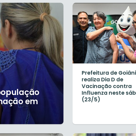
Prefeitura de Goiân
realiza Dia D de
Vacinação contra
 população
Influenza neste sá
inação em
(23/5)