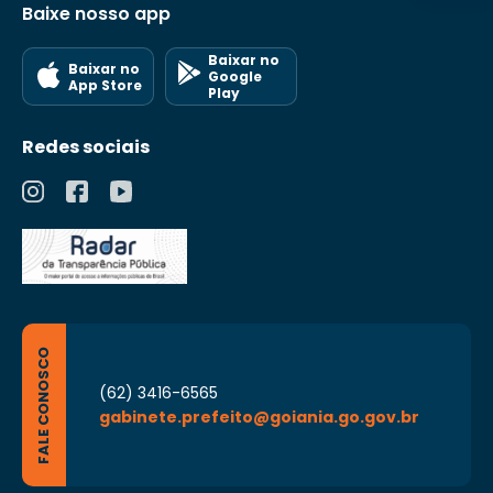
Baixe nosso app
Baixar no
Baixar no
Google
App Store
Play
Redes sociais
FALE CONOSCO
(62) 3416-6565
gabinete.prefeito@goiania.go.gov.br