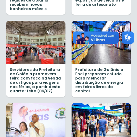
regiões de Goiânia
exposição de veículos e
recebem novos
feira de artesanato
banheiros móveis
Servidores da Prefeitura
Prefeitura de Goiânia e
de Goiânia promovem
Enel preparam estudo
feira com foco na venda
para melhorar
de artigos para viagens
distribuição de energia
nas férias, a partir desta
em feiras livres da
quarta-feira (06/07)
capital