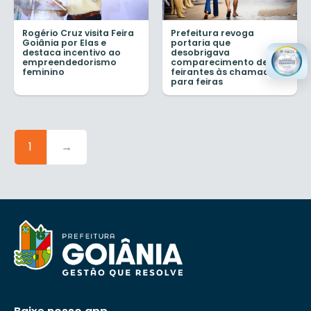
Rogério Cruz visita Feira
Prefeitura revoga
Goiânia por Elas e
portaria que
destaca incentivo ao
desobrigava
empreendedorismo
comparecimento de
feminino
feirantes às chamadas
para feiras
1
→