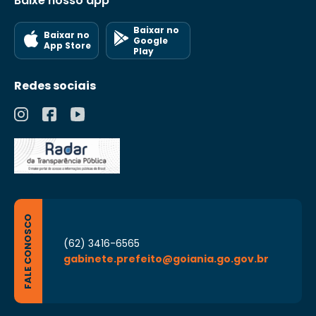
Baixe nosso app
Baixar no
Baixar no
Google
App Store
Play
Redes sociais
FALE CONOSCO
(62) 3416-6565
gabinete.prefeito@goiania.go.gov.br