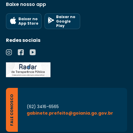
Baixe nosso app
Baixar no
Baixar no
Google
App Store
Play
Redes sociais
FALE CONOSCO
(62) 3416-6565
gabinete.prefeito@goiania.go.gov.br