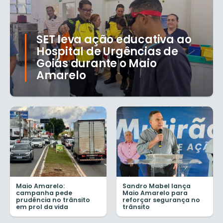
SET leva ação educativa ao
Hospital de Urgências de
Goiás durante o Maio
Amarelo
Maio Amarelo:
Sandro Mabel lança
campanha pede
Maio Amarelo para
prudência no trânsito
reforçar segurança no
em prol da vida
trânsito