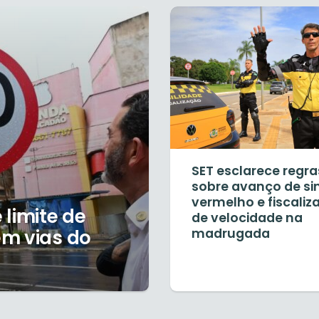
SET esclarece regra
sobre avanço de si
vermelho e fiscaliz
 limite de
de velocidade na
em vias do
madrugada