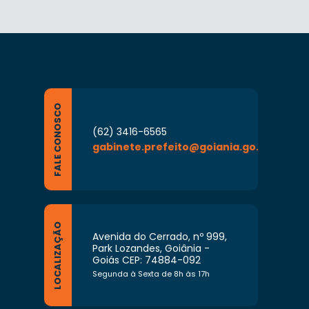
FALE CONOSCO
(62) 3416-6565
gabinete.prefeito@goiania.go.gov.br
LOCALIZAÇÃO
Avenida do Cerrado, nº 999,
Park Lozandes, Goiânia -
Goiás CEP: 74884-092
Segunda à Sexta de 8h às 17h