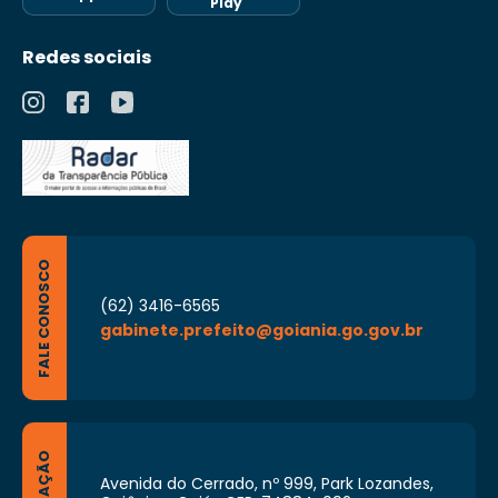
Play
Redes sociais
FALE CONOSCO
(62) 3416-6565
gabinete.prefeito@goiania.go.gov.br
Avenida do Cerrado, nº 999, Park Lozandes,