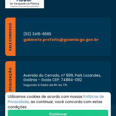
FALE CONOSCO
(62) 3416-6565
gabinete.prefeito@goiania.go.gov.br
LOCALIZAÇÃO
Avenida do Cerrado, nº 999, Park Lozandes,
Goiânia - Goiás CEP: 74884-092
Segunda à Sexta de 8h às 17h
Utilizamos cookies de acordo com nossas
Políticas de
Privacidade
, ao continuar, você concorda com estas
condições.
© 2026 Prefeitura de Goiânia. Todos os direitos
Continuar