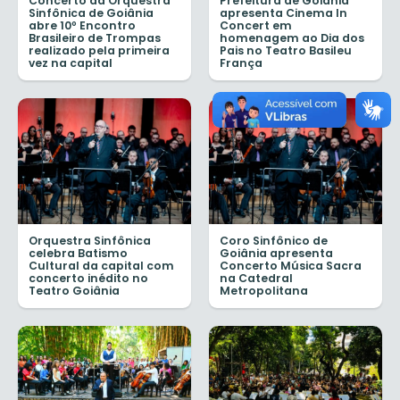
Concerto da Orquestra
Prefeitura de Goiânia
Sinfônica de Goiânia
apresenta Cinema In
abre 10º Encontro
Concert em
Brasileiro de Trompas
homenagem ao Dia dos
realizado pela primeira
Pais no Teatro Basileu
vez na capital
França
Orquestra Sinfônica
Coro Sinfônico de
celebra Batismo
Goiânia apresenta
Cultural da capital com
Concerto Música Sacra
concerto inédito no
na Catedral
Teatro Goiânia
Metropolitana