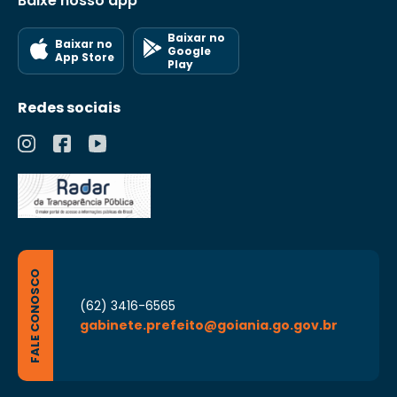
Baixe nosso app
Baixar no
Baixar no
Google
App Store
Play
Redes sociais
FALE CONOSCO
(62) 3416-6565
gabinete.prefeito@goiania.go.gov.br