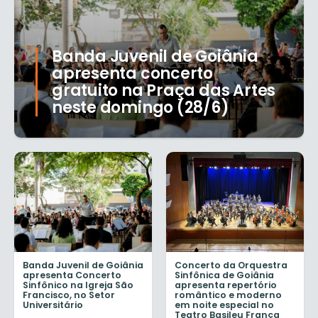
Banda Juvenil de Goiânia
apresenta concerto
gratuito na Praça das Artes
neste domingo (28/6)
Banda Juvenil de Goiânia
Concerto da Orquestra
apresenta Concerto
Sinfônica de Goiânia
Sinfônico na Igreja São
apresenta repertório
Francisco, no Setor
romântico e moderno
Universitário
em noite especial no
Teatro Basileu França