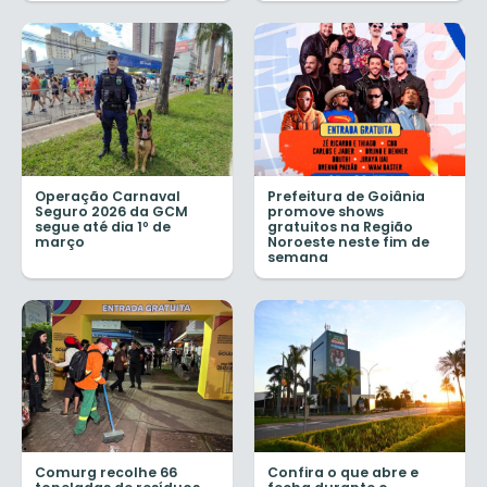
Operação Carnaval
Prefeitura de Goiânia
Seguro 2026 da GCM
promove shows
segue até dia 1º de
gratuitos na Região
março
Noroeste neste fim de
semana
Comurg recolhe 66
Confira o que abre e