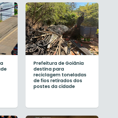
ia
Prefeitura de Goiânia
ade
destina para
reciclagem toneladas
de fios retirados dos
postes da cidade