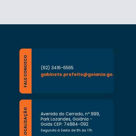
FALE CONOSCO
(62) 3416-6565
gabinete.prefeito@goiania.go.gov.br
LOCALIZAÇÃO
Avenida do Cerrado, nº 999,
Park Lozandes, Goiânia -
Goiás CEP: 74884-092
Segunda à Sexta de 8h às 17h