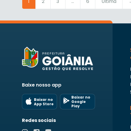
1
2
3
...
6
Última
Baixe nosso app
Baixar no
Baixar no
Google
App Store
Play
Redes sociais