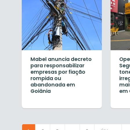
Mabel anuncia decreto
Ope
para responsabilizar
Segu
empresas por fiação
tone
rompida ou
irre
abandonada em
mais
Goiânia
em 