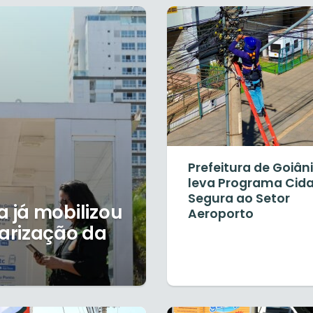
Prefeitura de Goiân
leva Programa Cid
Segura ao Setor
 já mobilizou
Aeroporto
arização da