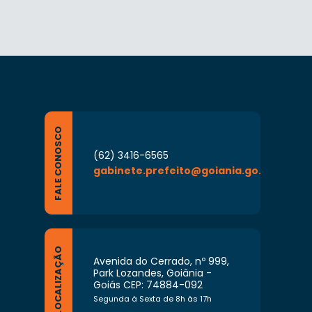
FALE CONOSCO
(62) 3416-6565
gabinete.prefeito@goiania.go.gov.br
LOCALIZAÇÃO
Avenida do Cerrado, nº 999,
Park Lozandes, Goiânia -
Goiás CEP: 74884-092
Segunda à Sexta de 8h às 17h