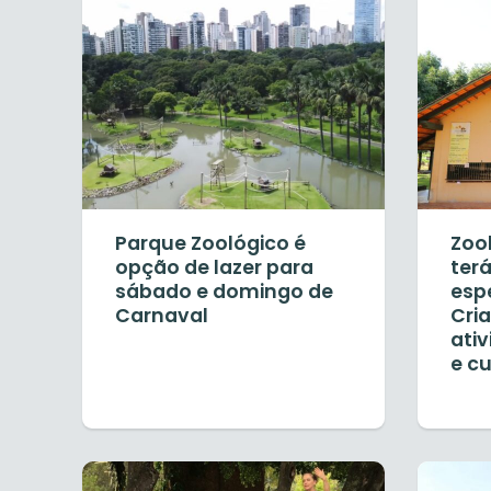
Parque Zoológico é
Zoo
opção de lazer para
ter
sábado e domingo de
espe
Carnaval
Cri
ati
e cu