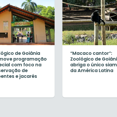
lógico de Goiânia
“Macaco cantor”:
move programação
Zoológico de Goiân
ecial com foco na
abriga o único sia
servação de
da América Latina
pentes e jacarés