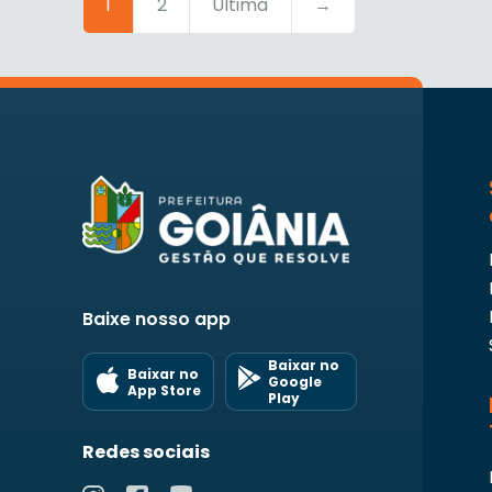
1
2
Última
→
Baixe nosso app
Baixar no
Baixar no
Google
App Store
Play
Redes sociais