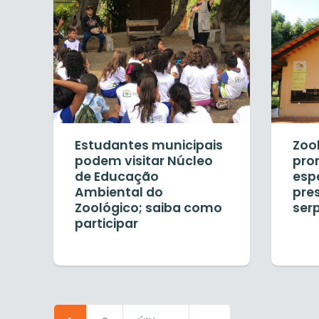
Estudantes municipais
Zoo
podem visitar Núcleo
pro
de Educação
esp
Ambiental do
pre
Zoológico; saiba como
ser
participar