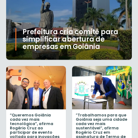
Prefeitura cria comitê para
simplificar abertura de
empresas em Goiânia
“Queremos Goiânia
”Trabalhamos para que
cada vez mais
Goiânia seja uma cidade
tecnológica”, afirma
cada vez mais
Rogério Cruz ao
sustentável”, afirma
participar de evento
Rogério Cruz em
voltado para inovações
assinatura de Termo de