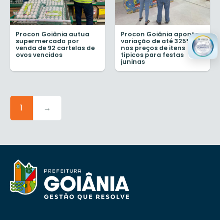
Procon Goiânia autua
Procon Goiânia aponta
supermercado por
variação de até 325%
venda de 92 cartelas de
nos preços de itens
ovos vencidos
típicos para festas
juninas
1
→