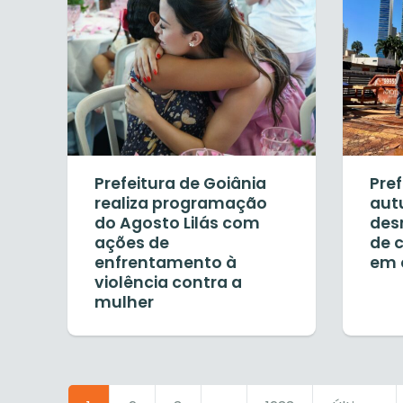
Prefeitura de Goiânia
Pref
realiza programação
aut
do Agosto Lilás com
des
ações de
de 
enfrentamento à
em 
violência contra a
mulher