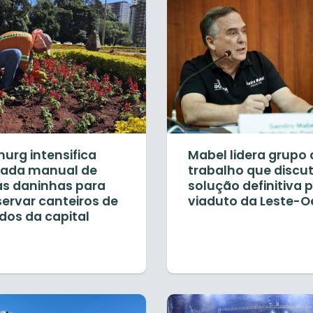
urg intensifica
Mabel lidera grupo 
irada manual de
trabalho que discu
as daninhas para
solução definitiva 
servar canteiros de
viaduto da Leste-O
idos da capital