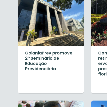
GoianiaPrev promove
Com
2º Seminário de
ret
Educação
erv
Previdenciária
pre
flor