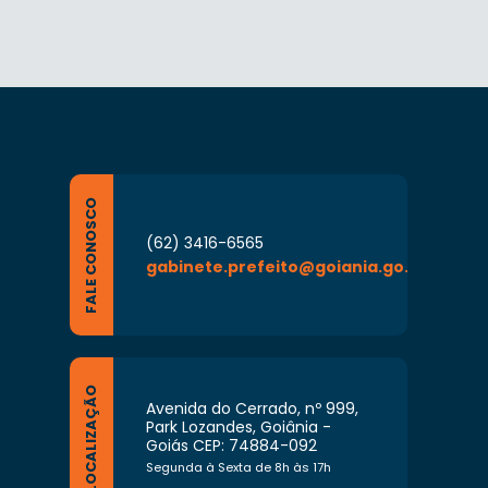
FALE CONOSCO
(62) 3416-6565
gabinete.prefeito@goiania.go.gov.br
LOCALIZAÇÃO
Avenida do Cerrado, nº 999,
Park Lozandes, Goiânia -
Goiás CEP: 74884-092
Segunda à Sexta de 8h às 17h