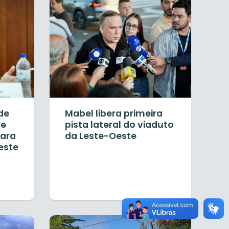
de
Mabel libera primeira
te
pista lateral do viaduto
para
da Leste-Oeste
este