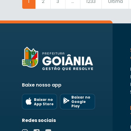
1
2
3
...
1233
Última
Baixe nosso app
Baixar no
Baixar no
Google
App Store
Play
Redes sociais