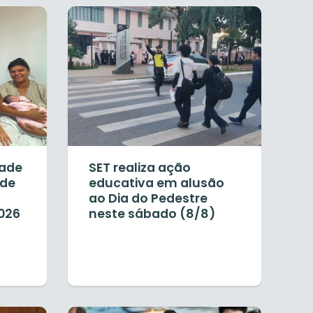
dade
SET realiza ação
rde
educativa em alusão
ao Dia do Pedestre
026
neste sábado (8/8)