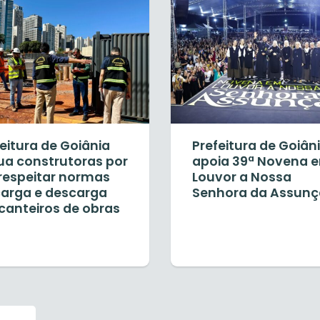
eitura de Goiânia
Prefeitura de Goiân
ua construtoras por
apoia 39ª Novena 
respeitar normas
Louvor a Nossa
carga e descarga
Senhora da Assun
canteiros de obras