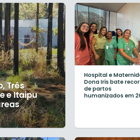
Hospital e Materni
Dona Iris bate reco
, Três
de partos
e e Itaipu
humanizados em 2
áreas