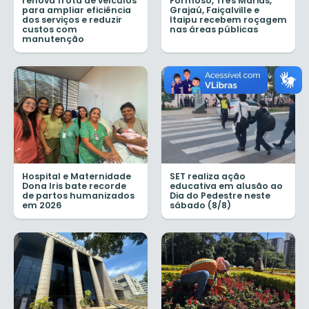
renova frota de veículos
Formoso, Três Marias,
para ampliar eficiência
Grajaú, Faiçalville e
dos serviços e reduzir
Itaipu recebem roçagem
custos com
nas áreas públicas
manutenção
Hospital e Maternidade
SET realiza ação
Dona Iris bate recorde
educativa em alusão ao
de partos humanizados
Dia do Pedestre neste
em 2026
sábado (8/8)