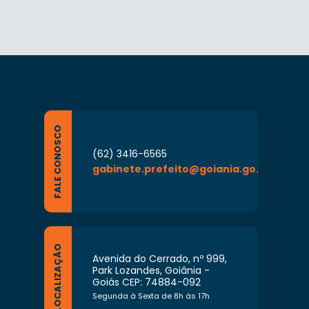
FALE CONOSCO
(62) 3416-6565
gabinete.prefeito@goiania.go.gov.br
LOCALIZAÇÃO
Avenida do Cerrado, nº 999,
Park Lozandes, Goiânia -
Goiás CEP: 74884-092
Segunda à Sexta de 8h às 17h