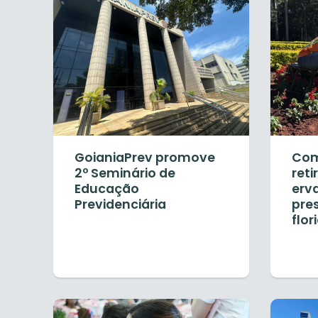
GoianiaPrev promove
Com
2º Seminário de
ret
Educação
erv
Previdenciária
pre
flor