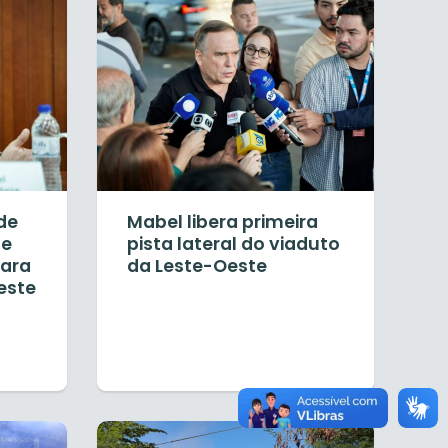
de
Mabel libera primeira
te
pista lateral do viaduto
para
da Leste-Oeste
este