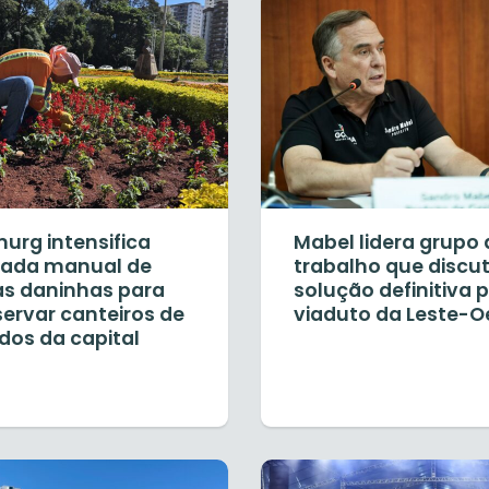
urg intensifica
Mabel lidera grupo 
irada manual de
trabalho que discu
as daninhas para
solução definitiva 
servar canteiros de
viaduto da Leste-O
idos da capital