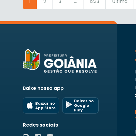
1
2
3
...
1233
Última
Baixe nosso app
Baixar no
Baixar no
Google
App Store
Play
Redes sociais