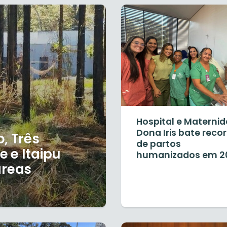
Hospital e Materni
Dona Iris bate reco
, Três
de partos
e e Itaipu
humanizados em 2
áreas