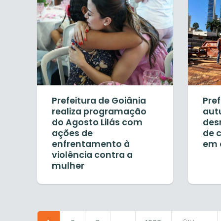
Prefeitura de Goiânia
Pref
realiza programação
aut
do Agosto Lilás com
des
ações de
de 
enfrentamento à
em 
violência contra a
mulher