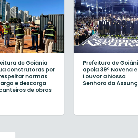
eitura de Goiânia
Prefeitura de Goiân
ua construtoras por
apoia 39ª Novena 
respeitar normas
Louvor a Nossa
carga e descarga
Senhora da Assun
canteiros de obras