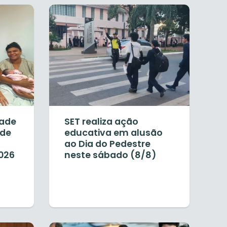
dade
SET realiza ação
rde
educativa em alusão
ao Dia do Pedestre
026
neste sábado (8/8)