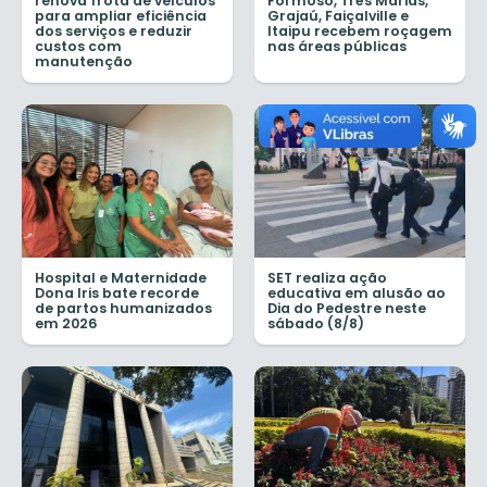
renova frota de veículos
Formoso, Três Marias,
para ampliar eficiência
Grajaú, Faiçalville e
dos serviços e reduzir
Itaipu recebem roçagem
custos com
nas áreas públicas
manutenção
Hospital e Maternidade
SET realiza ação
Dona Iris bate recorde
educativa em alusão ao
de partos humanizados
Dia do Pedestre neste
em 2026
sábado (8/8)