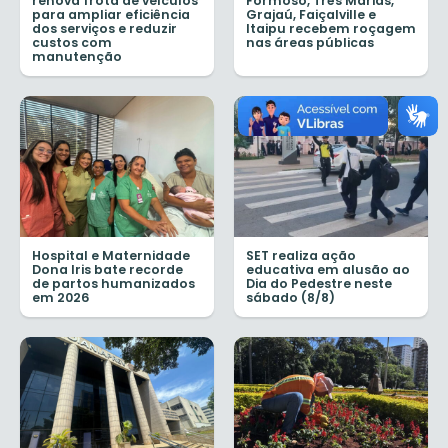
renova frota de veículos
Formoso, Três Marias,
para ampliar eficiência
Grajaú, Faiçalville e
dos serviços e reduzir
Itaipu recebem roçagem
custos com
nas áreas públicas
manutenção
Hospital e Maternidade
SET realiza ação
Dona Iris bate recorde
educativa em alusão ao
de partos humanizados
Dia do Pedestre neste
em 2026
sábado (8/8)