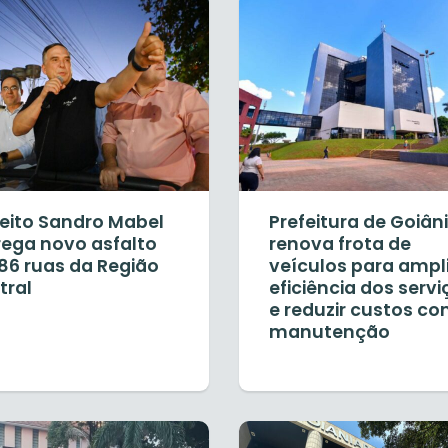
feito Sandro Mabel
Prefeitura de Goiân
rega novo asfalto
renova frota de
86 ruas da Região
veículos para ampl
tral
eficiência dos servi
e reduzir custos c
manutenção