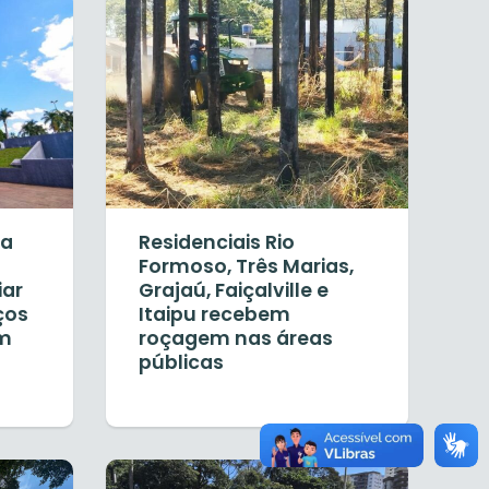
ia
Residenciais Rio
Formoso, Três Marias,
iar
Grajaú, Faiçalville e
ços
Itaipu recebem
om
roçagem nas áreas
públicas