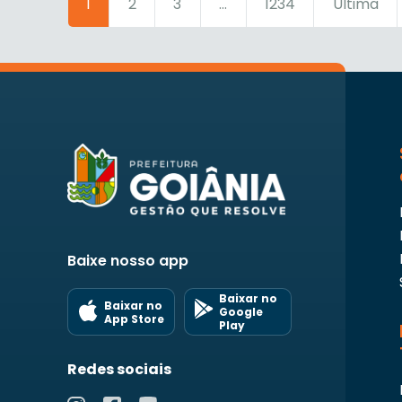
1
2
3
...
1234
Última
Baixe nosso app
Baixar no
Baixar no
Google
App Store
Play
Redes sociais