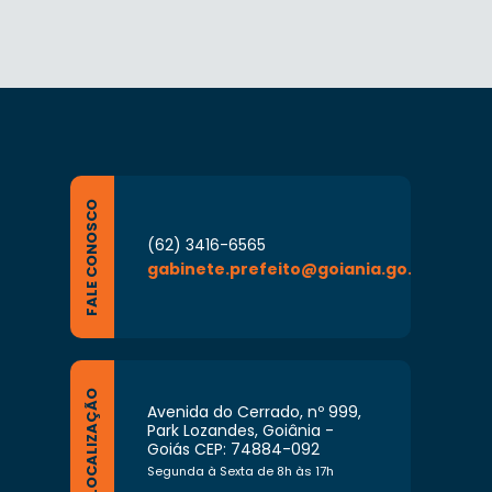
FALE CONOSCO
(62) 3416-6565
gabinete.prefeito@goiania.go.gov.br
LOCALIZAÇÃO
Avenida do Cerrado, nº 999,
Park Lozandes, Goiânia -
Goiás CEP: 74884-092
Segunda à Sexta de 8h às 17h