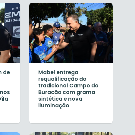
m de
Mabel entrega
requalificação do
tradicional Campo do
 nos
Buracão com grama
ila
sintética e nova
iluminação