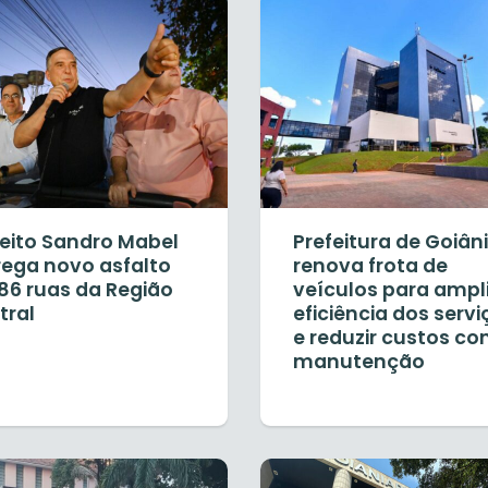
feito Sandro Mabel
Prefeitura de Goiân
rega novo asfalto
renova frota de
86 ruas da Região
veículos para ampl
tral
eficiência dos servi
e reduzir custos c
manutenção