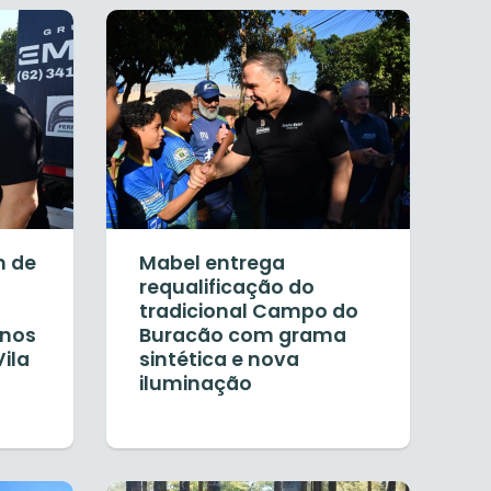
m de
Mabel entrega
requalificação do
tradicional Campo do
 nos
Buracão com grama
ila
sintética e nova
iluminação