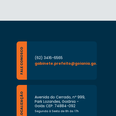
FALE CONOSCO
(62) 3416-6565
gabinete.prefeito@goiania.go.gov.br
LOCALIZAÇÃO
Avenida do Cerrado, nº 999,
Park Lozandes, Goiânia -
Goiás CEP: 74884-092
Segunda à Sexta de 8h às 17h