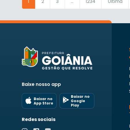
1
2
3
...
1234
Última
Baixe nosso app
Baixar no
Baixar no
Google
App Store
Play
Redes sociais