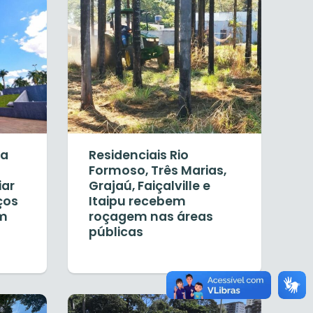
ia
Residenciais Rio
Formoso, Três Marias,
iar
Grajaú, Faiçalville e
ços
Itaipu recebem
om
roçagem nas áreas
públicas