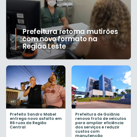
Prefeitura retoma mutirões
com novo formato na
Região Leste
Prefeito Sandro Mabel
Prefeitura de Goiânia
entrega novo asfalto em
renova frota de veículos
86 ruas da Região
para ampliar eficiência
Central
dos serviços e reduzir
custos com
manutenção