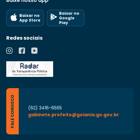
Baixe nosso app
Baixar no
Baixar no
Google
App Store
Play
Redes sociais
FALE CONOSCO
(62) 3416-6565
gabinete.prefeito@goiania.go.gov.br