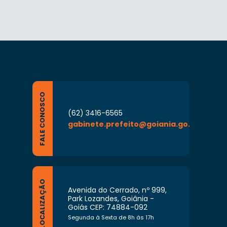
FALE CONOSCO
(62) 3416-6565
gabinete.prefeito@goiania.go.gov.br
LOCALIZAÇÃO
Avenida do Cerrado, nº 999,
Park Lozandes, Goiânia -
Goiás CEP: 74884-092
Segunda à Sexta de 8h às 17h