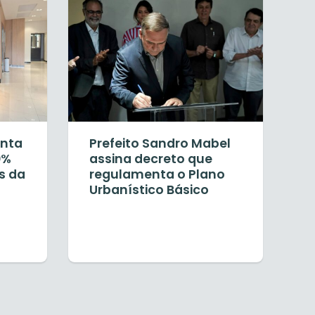
onta
Prefeito Sandro Mabel
0%
assina decreto que
is da
regulamenta o Plano
Urbanístico Básico