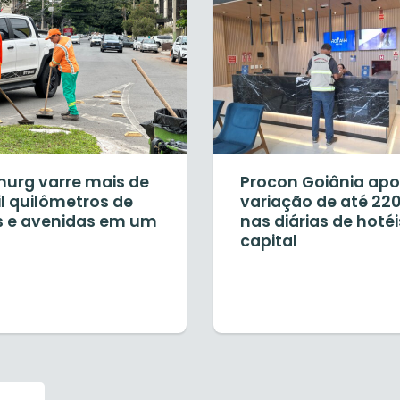
urg varre mais de
Procon Goiânia ap
l quilômetros de
variação de até 22
s e avenidas em um
nas diárias de hoté
capital