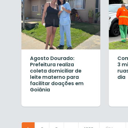
Agosto Dourado:
Com
Prefeitura realiza
3 mi
coleta domiciliar de
rua
leite materno para
dia
facilitar doações em
Goiânia