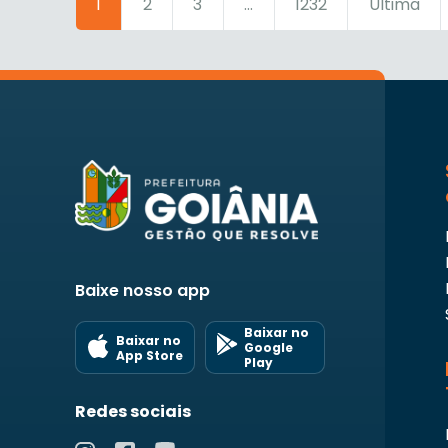
1
2
3
...
1232
Última
Baixe nosso app
Baixar no
Baixar no
Google
App Store
Play
Redes sociais