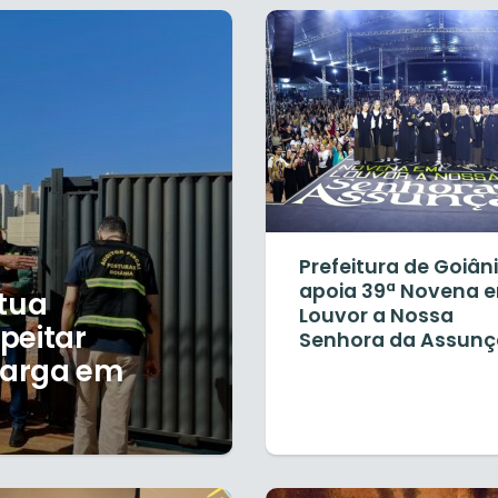
Prefeitura de Goiân
apoia 39ª Novena 
utua
Louvor a Nossa
peitar
Senhora da Assun
carga em