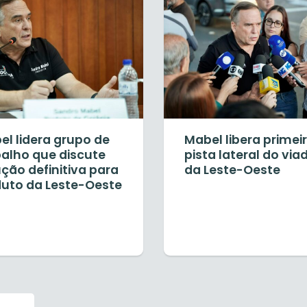
el lidera grupo de
Mabel libera primei
balho que discute
pista lateral do via
ção definitiva para
da Leste-Oeste
duto da Leste-Oeste