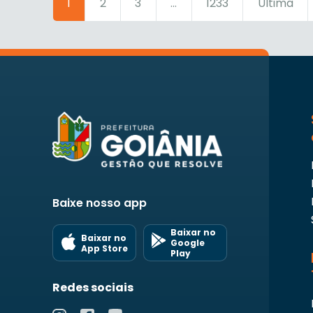
1
2
3
...
1233
Última
Baixe nosso app
Baixar no
Baixar no
Google
App Store
Play
Redes sociais