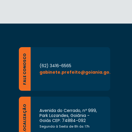
FALE CONOSCO
(62) 3416-6565
gabinete.prefeito@goiania.go.gov.br
LOCALIZAÇÃO
Avenida do Cerrado, nº 999,
Park Lozandes, Goiânia -
Goiás CEP: 74884-092
Segunda à Sexta de 8h às 17h