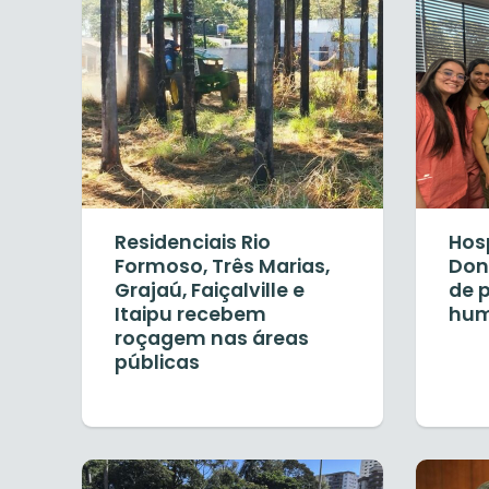
Residenciais Rio
Hos
Formoso, Três Marias,
Dona
Grajaú, Faiçalville e
de 
Itaipu recebem
hum
roçagem nas áreas
públicas