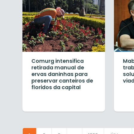
Comurg intensifica
Mab
retirada manual de
tra
ervas daninhas para
solu
preservar canteiros de
via
floridos da capital