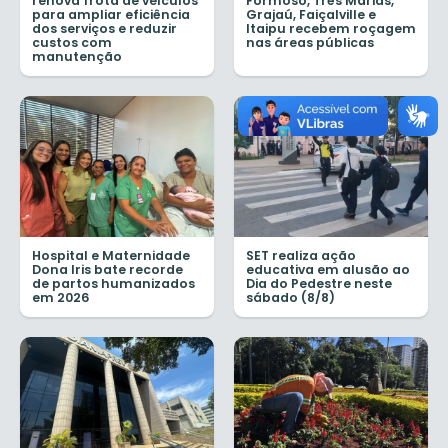
renova frota de veículos
Formoso, Três Marias,
para ampliar eficiência
Grajaú, Faiçalville e
dos serviços e reduzir
Itaipu recebem roçagem
custos com
nas áreas públicas
manutenção
Hospital e Maternidade
SET realiza ação
Dona Iris bate recorde
educativa em alusão ao
de partos humanizados
Dia do Pedestre neste
em 2026
sábado (8/8)