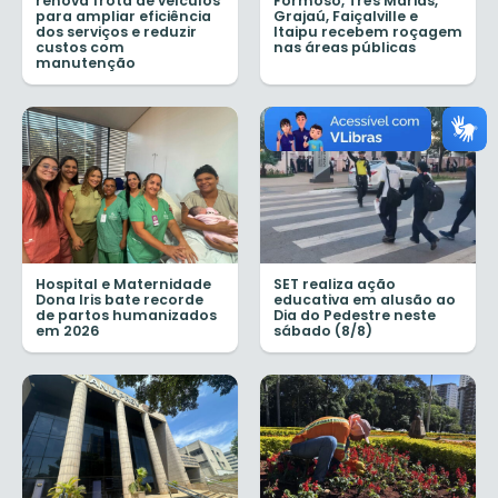
renova frota de veículos
Formoso, Três Marias,
para ampliar eficiência
Grajaú, Faiçalville e
dos serviços e reduzir
Itaipu recebem roçagem
custos com
nas áreas públicas
manutenção
Hospital e Maternidade
SET realiza ação
Dona Iris bate recorde
educativa em alusão ao
de partos humanizados
Dia do Pedestre neste
em 2026
sábado (8/8)