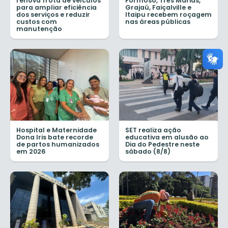
renova frota de veículos
Formoso, Três Marias,
para ampliar eficiência
Grajaú, Faiçalville e
dos serviços e reduzir
Itaipu recebem roçagem
custos com
nas áreas públicas
manutenção
Hospital e Maternidade
SET realiza ação
Dona Iris bate recorde
educativa em alusão ao
de partos humanizados
Dia do Pedestre neste
em 2026
sábado (8/8)