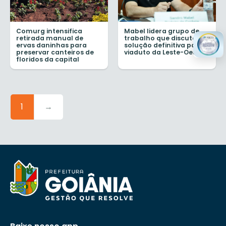
Comurg intensifica
Mabel lidera grupo de
retirada manual de
trabalho que discute
ervas daninhas para
solução definitiva para
preservar canteiros de
viaduto da Leste-Oeste
floridos da capital
1
→