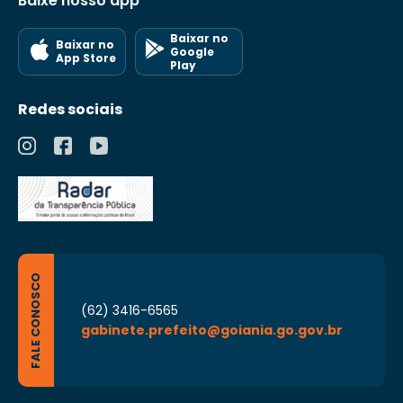
Baixe nosso app
Baixar no
Baixar no
Google
App Store
Play
Redes sociais
FALE CONOSCO
(62) 3416-6565
gabinete.prefeito@goiania.go.gov.br