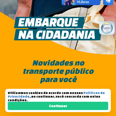
Novidades no
transporte público
para você
Utilizamos cookies de acordo com nossas
Políticas de
Compromisso com as pessoas
Privacidade
, ao continuar, você concorda com estas
Ações de caráter social
condições.
Mais economia para a população
Continuar